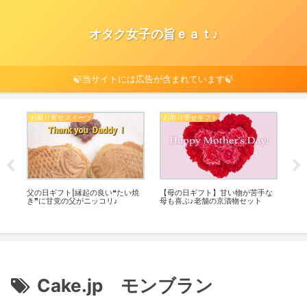
オタク女子の旨ｅａｔ♪
🍃当サイトには広告が含まれています🍃
お取り寄せスイーツ
お取り寄せギフト
お
専門
父の日ギフト|縁起の良い❝たい焼
【母の日ギフト】甘い物が苦手な
めち
き❞に甘党の父がニッコリ♪
母も喜ぶ♪老舗の京漬物セット
凍
Cake.jp モンブラン